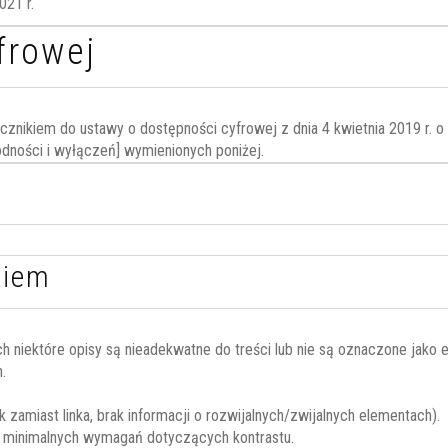
021 r.
frowej
znikiem do ustawy o dostępności cyfrowej z dnia 4 kwietnia 2019 r. o d
dności i wyłączeń] wymienionych poniżej.
kiem
ch niektóre opisy są nieadekwatne do treści lub nie są oznaczone jako
.
amiast linka, brak informacji o rozwijalnych/zwijalnych elementach).
ia minimalnych wymagań dotyczących kontrastu.