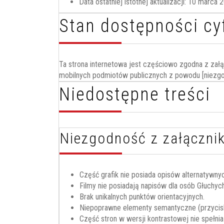
Data ostatniej istotnej aktualizacji: 10 marca
2
Stan dostępności cy
Ta strona internetowa jest częściowo zgodna z załąc
mobilnych podmiotów publicznych z powodu [niezgo
Niedostępne treści
Niezgodność z załączni
Część grafik nie posiada opisów alternatywny
Filmy nie posiadają napisów dla osób Głuchych
Brak unikalnych punktów orientacyjnych.
Niepoprawne elementy semantyczne (przycisk z
Część stron w wersji kontrastowej nie spełn