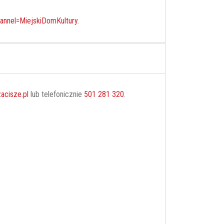
nnel=MiejskiDomKultury
.
acisze.pl
lub telefonicznie
501 281 320
.