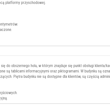
cą platformy przyschodowej.
entymetrów.
naczone.
ię do obszernego holu, w którym znajduje się punkt obsługi klienta/ka
e są tablicami informacyjnymi oraz piktogramami. W budynku są oznac
ących. Piętra budynku nie są dostępne dla klientów, są częścią admini
ejściowych.
yjną.