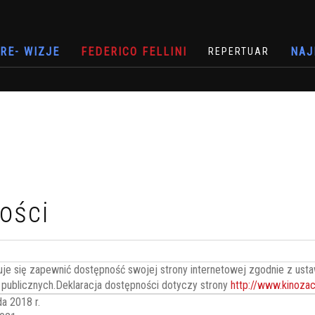
RE- WIZJE
FEDERICO FELLINI
NAJ
REPERTUAR
ości
je się zapewnić dostępność swojej
strony internetowej
zgodnie z ustaw
w publicznych.Deklaracja dostępności dotyczy strony
http://www.kinozac
da 2018 r.