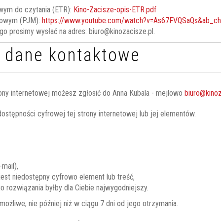
atwym do czytania (ETR):
Kino-Zacisze-opis-ETR.pdf
igowym (PJM):
https://www.youtube.com/watch?v=As67FVQSaQs&ab_cha
go prosimy wysłać na adres:
biuro@kinozacisze.pl
.
i dane kontaktowe
ony internetowej możesz zgłosić do
Anna Kubala
- mejlowo
biuro@kinoz
stępności cyfrowej tej strony internetowej lub jej elementów.
mail),
 jest niedostępny cyfrowo element lub treść,
o rozwiązania byłby dla Ciebie najwygodniejszy.
żliwe, nie później niż w ciągu 7 dni od jego otrzymania.