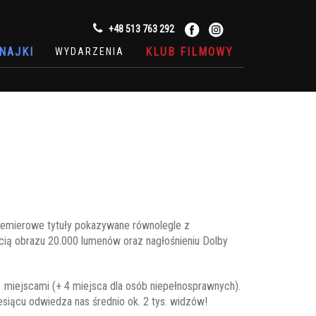
+48 513 763 292
NAJKI
KLUB FILMOWY
WYDARZENIA
premierowe tytuły pokazywane równolegle z
cią obrazu 20.000 lumenów oraz nagłośnieniu Dolby
 miejscami (+ 4 miejsca dla osób niepełnosprawnych).
siącu odwiedza nas średnio ok. 2 tys. widzów!