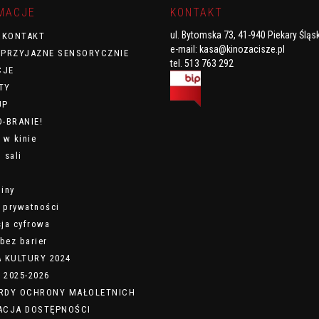
MACJE
KONTAKT
ul. Bytomska 73, 41-940 Piekary Śląs
/ KONTAKT
e-mail:
kasa@kinozacisze.pl
 PRZYJAZNE SENSORYCZNIE
tel. 513 763 292
CJE
TY
UP
-BRANIE!
 w kinie
 sali
iny
a prywatności
ja cyfrowa
bez barier
A KULTURY 2024
 2025-2026
RDY OCHRONY MAŁOLETNICH
ACJA DOSTĘPNOŚCI