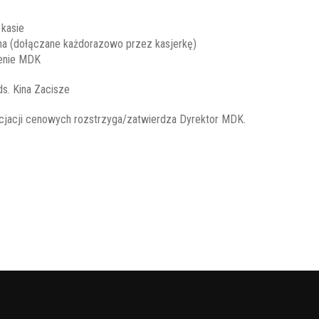
 kasie
ina (dołączane każdorazowo przez kasjerkę)
renie MDK
s. Kina Zacisze
ocjacji cenowych rozstrzyga/zatwierdza Dyrektor MDK.