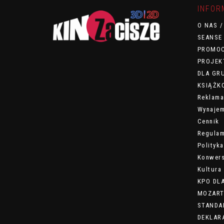
INFOR
O NAS 
SEANSE
PROMO
PROJEK
DLA GR
KSIĄŻKO
Reklama
Wynajem
Cennik
Regulam
Polityk
Konwers
Kultura 
KPO DL
MOZART
STANDA
DEKLAR