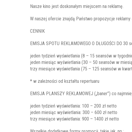
Nasze kino jest doskonałym miejscem na reklamę.
W naszej ofercie znajdą Państwo propozycje reklamy
CENNIK
EMISJA SPOTU REKLAMOWEGO O DŁUGOŚCI DO 30 sek
jeden tydzień wyświetlania (8 – 15 seansów w tygodniu
jeden miesiąc wyświetlania (30 – 50 seansów w miesią
trzy miesiące wyświetlania (75 – 125 seansów w kwart
* w zależności od kształtu repertuaru
EMISJA PLANSZY REKLAMOWEJ („baner”) co najmniej na 
jeden tydzień wyświetlania: 100 – 200 zł netto
jeden miesiąc wyświetlania: 300 – 600 zł netto
trzy miesiące wyświetlania: 900 – 1400 zł netto
Wszelkie dodatkowe formy promocji, takie jak, np.: