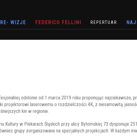
RE- WIZJE
FEDERICO FELLINI
NAJ
REPERTUAR
ofesjonalnej odsłonie od 1 marca 2019 roku proponując najciekawsze, 
i projektorowi laserowemu o rozdzielczości 4K, z niesamowitą jasnoś
niejszych kin w regionie.
 Kultury w Piekarach Śląskich przy ulicy Bytomskiej 73 dysponuje 251
ównież grupy zorganizowane na specjalnych projekcjach. W każdym mie