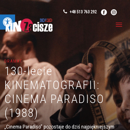
+48 513 763 292
Otwórz pasek narzędzi
DRAMAT
130-lecie
KINEMATOGRAFII:
CINEMA PARADISO
(1988)
„Cinema Paradiso” pozostaje do dziś najpiękniejszym