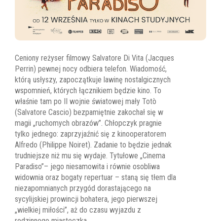
Ceniony reżyser filmowy Salvatore Di Vita (Jacques
Perrin) pewnej nocy odbiera telefon. Wiadomość,
którą usłyszy, zapoczątkuje lawinę nostalgicznych
wspomnień, których łącznikiem będzie kino. To
właśnie tam po II wojnie światowej mały Totò
(Salvatore Cascio) bezpamiętnie zakochał się w
magii „ruchomych obrazów”. Chłopczyk pragnie
tylko jednego: zaprzyjaźnić się z kinooperatorem
Alfredo (Philippe Noiret). Zadanie to będzie jednak
trudniejsze niż mu się wydaje. Tytułowe „Cinema
Paradiso”– jego niesamowita i równie osobliwa
widownia oraz bogaty repertuar – staną się tłem dla
niezapomnianych przygód dorastającego na
sycylijskiej prowincji bohatera, jego pierwszej
„wielkiej miłości”, aż do czasu wyjazdu z
rodzinnego miasteczka.