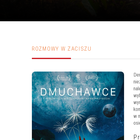
ROZMOWY W ZACISZU
Den
nie
nal
wyb
wy
kon
w n
osi
P