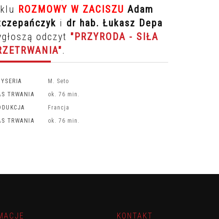
yklu
ROZMOWY W ZACISZU
Adam
zczepańczyk
i
dr hab. Łukasz Depa
ygłoszą odczyt
"PRZYRODA - SIŁA
RZETRWANIA"
.
ŻYSERIA
M. Seto
AS TRWANIA
ok. 76 min.
ODUKCJA
Francja
AS TRWANIA
ok. 76 min.
MACJE
KONTAKT