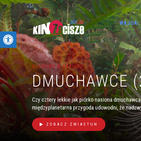
WAJDA: 
Otwórz pasek narzędzi
ROZMOWY W ZACISZU
DMUCHAWCE (
Czy cztery lekkie jak piórko nasiona dmuchawc
międzyplanetarna przygoda udowodni, że nadzwyc
ZOBACZ ZWIASTUN