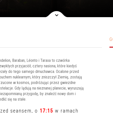
G
delion, Baraban, Léonto i Taraxa to czwórka
zwykłych przyjaciół; cztery nasiona, które kiedyś
eżały do tego samego dmuchawca. Ocalone przed
uchem nuklearnym, który zniszczył Ziemię, zostają
rzucone w kosmos, podróżując przez gwiezdne
stelacje. Gdy lądują na nieznanej planecie, wyruszają
iezapomnianą przygodę, by znaleźć nowy dom i
edlić się na stałe.
rzed seansem, o
17:15
w ramach