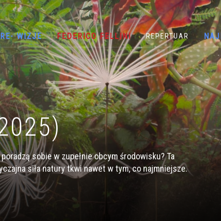
RE- WIZJE
FEDERICO FELLINI
NAJ
REPERTUAR
2025)
a poradzą sobie w zupełnie obcym środowisku? Ta
zajna siła natury tkwi nawet w tym, co najmniejsze.