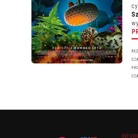
c
S
w
P
RE
CZ
PR
CZ
INFOR