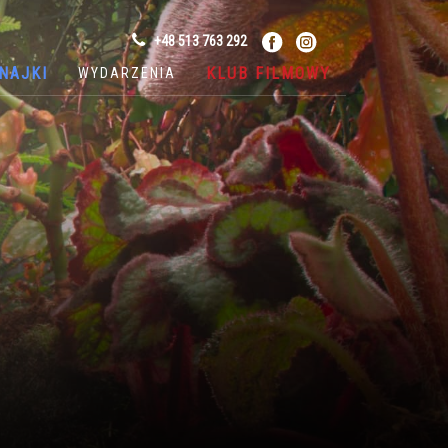
+48 513 763 292
NAJKI
KLUB FILMOWY
WYDARZENIA