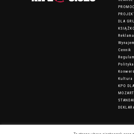
PROMO
PROJEK
DLA GR
KSIĄŻKO
Reklama
Wynajem
Cennik
Regulam
Polityk
Konwers
Kultura 
KPO DL
MOZART
STANDA
DEKLAR