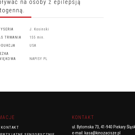
ływać na osoby z epilepsją
togenną.
ŻYSERIA
J. Kosinski
AS TRWANIA
155 min.
ODUKCJA
USA
IEŻKA
WIĘKOWA
NAPISY PL
MACJE
KONTAKT
ul. Bytomska 73, 41-940 Piekary Śląs
/ KONTAKT
e-mail:
kasa@kinozacisze.pl
 PRZYJAZNE SENSORYCZNIE