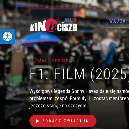
WAJDA: 
Otwórz pasek narzędzi
DRAMAT / SPORTOWY
F1: FILM (2025
Wyścigowa legenda Sonny Hayes daje się namówi
problemami zespół Formuły 1 i zostać mentorem 
jeszcze stanąć na szczycie.
ZOBACZ ZWIASTUN