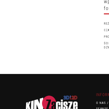
wp
fo
RE
CZ
PR
ŚC
DŹ
INFOR
O NAS 
SEANSE