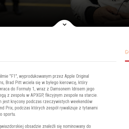
G
ilmie "F1", wyprodukowanym przez Apple Original
ms, Brad Pitt wciela się w byłego kierowcę, który
raca do Formuły 1, wraz z Damsonem Idrisem jego
egą z zespołu w APXGP, fikcyjnym zespole na starcie.
m jest kręcony podczas rzeczywistych weekendów
nd Prix, podczas których zespół rywalizuje z tytanami
o sportu.
wiazdorskiej obsadzie znaleźli się nominowany do