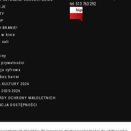
tel. 513 763 292
CJE
TY
UP
-BRANIE!
 w kinie
 sali
iny
a prywatności
ja cyfrowa
bez barier
A KULTURY 2024
 2025-2026
RDY OCHRONY MAŁOLETNICH
ACJA DOSTĘPNOŚCI