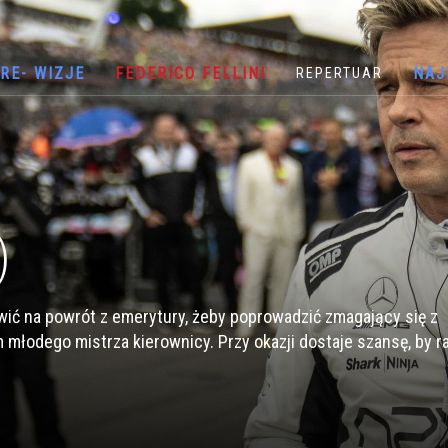
RE- WIZJE
FEDERICO FELLINI
NAJ
REPERTUAR
)
ć na powrót z emerytury, żeby poprowadzić zmagający się z
młodego mistrza kierownicy. Przy okazji dostaje szansę, by r