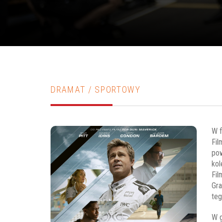
DRAMAT / SPORTOWY
W f
Fil
pow
kol
Fil
Gra
teg
W g