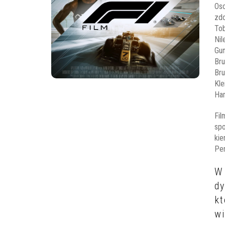
Osc
zd
To
Nil
Gun
Br
Bru
Kle
Ham
Fil
spo
kie
Pen
W 
dy
k
wi