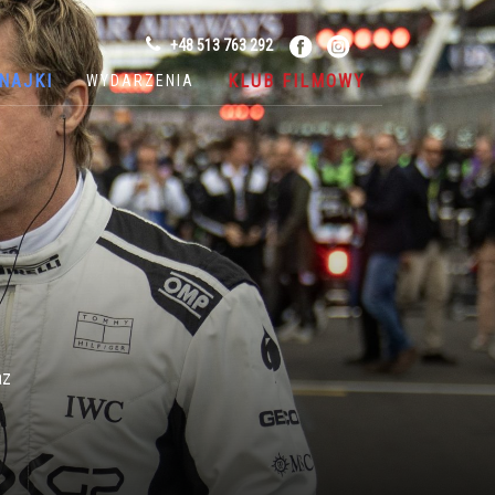
+48 513 763 292
NAJKI
KLUB FILMOWY
WYDARZENIA
az