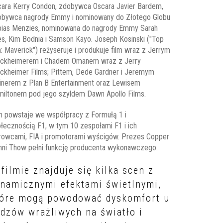
ara Kerry Condon, zdobywca Oscara Javier Bardem,
obywca nagrody Emmy i nominowany do Złotego Globu
bias Menzies, nominowana do nagrody Emmy Sarah
es, Kim Bodnia i Samson Kayo. Joseph Kosinski ("Top
: Maverick") reżyseruje i produkuje film wraz z Jerrym
uckheimerem i Chadem Omanem wraz z Jerry
ckheimer Films; Pittem, Dede Gardner i Jeremym
inerem z Plan B Entertainment oraz Lewisem
iltonem pod jego szyldem Dawn Apollo Films.
m powstaje we współpracy z Formułą 1 i
łecznością F1, w tym 10 zespołami F1 i ich
rowcami, FIA i promotorami wyścigów. Prezes Copper
ni Thow pełni funkcję producenta wykonawczego.
filmie znajduje się kilka scen z
namicznymi efektami świetlnymi,
tóre mogą powodować dyskomfort u
dzów wrażliwych na światło i