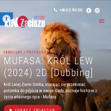
+48 513 763 292
Otwórz pasek narzędzi
FAMILIJNY / PRZYGODOWY
MUFASA: KRÓL LEW
(2024) 2D [Dubbing]
Król Lwiej Ziemi Simba, starając się przekonać
potomka do pójścia w swoje ślady, poznaje historie z
życia własnego ojca - Mufasy.
ZOBACZ ZWIASTUN