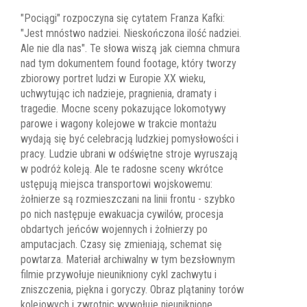
"Pociągi" rozpoczyna się cytatem Franza Kafki:
"Jest mnóstwo nadziei. Nieskończona ilość nadziei.
Ale nie dla nas". Te słowa wiszą jak ciemna chmura
nad tym dokumentem found footage, który tworzy
zbiorowy portret ludzi w Europie XX wieku,
uchwytując ich nadzieje, pragnienia, dramaty i
tragedie. Mocne sceny pokazujące lokomotywy
parowe i wagony kolejowe w trakcie montażu
wydają się być celebracją ludzkiej pomysłowości i
pracy. Ludzie ubrani w odświętne stroje wyruszają
w podróż koleją. Ale te radosne sceny wkrótce
ustępują miejsca transportowi wojskowemu:
żołnierze są rozmieszczani na linii frontu - szybko
po nich następuje ewakuacja cywilów, procesja
obdartych jeńców wojennych i żołnierzy po
amputacjach. Czasy się zmieniają, schemat się
powtarza. Materiał archiwalny w tym bezsłownym
filmie przywołuje nieunikniony cykl zachwytu i
zniszczenia, piękna i goryczy. Obraz plątaniny torów
kolejowych i zwrotnic wywołuje nieuniknione