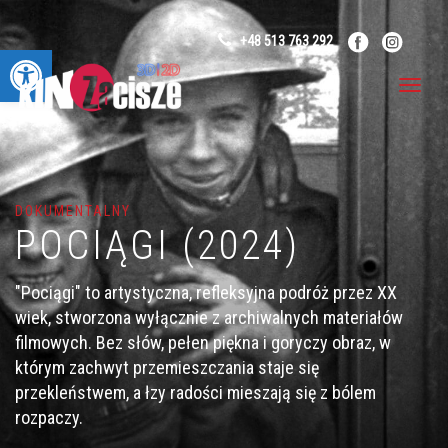
+48 513 763 292
Otwórz pasek narzędzi
DOKUMENTALNY
POCIĄGI (2024)
"Pociągi" to artystyczna, refleksyjna podróż przez XX
wiek, stworzona wyłącznie z archiwalnych materiałów
filmowych. Bez słów, pełen piękna i goryczy obraz, w
którym zachwyt przemieszczania staje się
przekleństwem, a łzy radości mieszają się z bólem
rozpaczy.