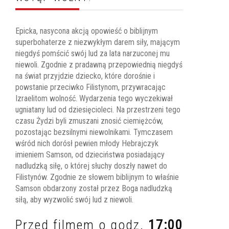
Epicka, nasycona akcją opowieść o biblijnym
superbohaterze z niezwykłym darem siły, mającym
niegdyś pomścić swój lud za lata narzuconej mu
niewoli. Zgodnie z pradawną przepowiednią niegdyś
na świat przyjdzie dziecko, które dorośnie i
powstanie przeciwko Filistynom, przywracając
Izraelitom wolność. Wydarzenia tego wyczekiwał
ugniatany lud od dziesięcioleci. Na przestrzeni tego
czasu Żydzi byli zmuszani znosić ciemiężców,
pozostając bezsilnymi niewolnikami. Tymczasem
wśród nich dorósł pewien młody Hebrajczyk
imieniem Samson, od dzieciństwa posiadający
nadludzką siłę, o której słuchy doszły nawet do
Filistynów. Zgodnie ze słowem biblijnym to właśnie
Samson obdarzony został przez Boga nadludzką
siłą, aby wyzwolić swój lud z niewoli.
Przed filmem o godz.
17:00