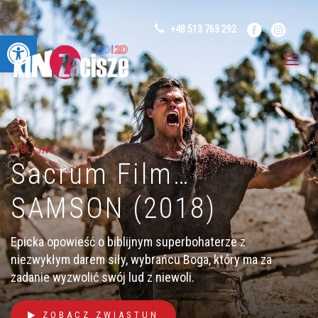
+48 513 763 292
Otwórz pasek narzędzi
BIBLIJNY
Sacrum Film…
SAMSON (2018)
Epicka opowieść o biblijnym superbohaterze z
niezwykłym darem siły, wybrańcu Boga, który ma za
zadanie wyzwolić swój lud z niewoli.
ZOBACZ ZWIASTUN