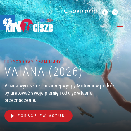
+48 513 763 292
Otwórz pasek narzędzi
PRZYGODOWY / FAMILIJNY
VAIANA (2026)
Vaiana wyrusza z rodzinnej wyspy Motonui w podróż
by uratować swoje plemię i odkryć własne
przeznaczenie.
ZOBACZ ZWIASTUN