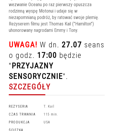
wezwanie Oceanu po raz pierwszy opuszcza
rodzinną wyspę Motonui i udaje się w
niezapomnianą podróż, by ratować swoje plemię.
Reżyserem filmu jest Thomas Kail ("Hamilton")
uhonorowany nagrodami Emmy i Tony.
UWAGA!
W dn.
27.07
seans
o godz.
17:00
będzie
"
PRZYJAZNY
SENSORYCZNIE
".
SZCZEGÓŁY
REŻYSERIA
T. Kail
CZAS TRWANIA
115 min.
PRODUKCJA
USA
ŚCIEŻKA