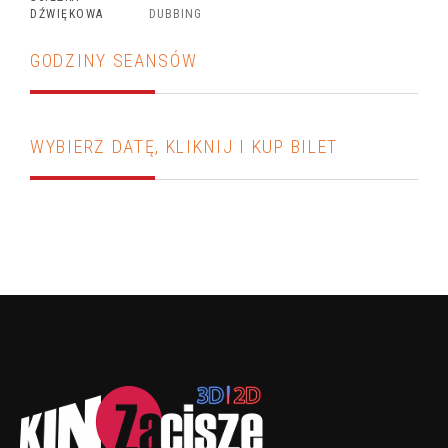
DŹWIĘKOWA
DUBBING
GODZINY SEANSÓW
WYBIERZ DATĘ, KLIKNIJ I KUP BILET