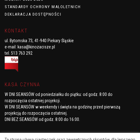
STANDARDY OCHRONY MAŁOLETNICH
DEKLARACJA DOSTĘPNOŚCI
KONTAKT
ul. Bytomska 73, 41-940 Piekary Śląskie
e-mail:
kasa@kinozacisze.pl
tel. 513 763 292
KASA CZYNNA
W DNI SEANSÓW od poniedziałku do piątku
: od godz. 8:00 do
rozpoczęcia ostatniej projekcji.
W DNI SEANSÓW w weekendy i święta
na godzinę przed pierwszą
projekcją do rozpoczęcia ostatniej.
DNI BEZ SEANSÓW
od godz. 8:00 do 16:00.
Ta strona używa ciasteczek oraz zewnętrznych skryptów dla lepszego