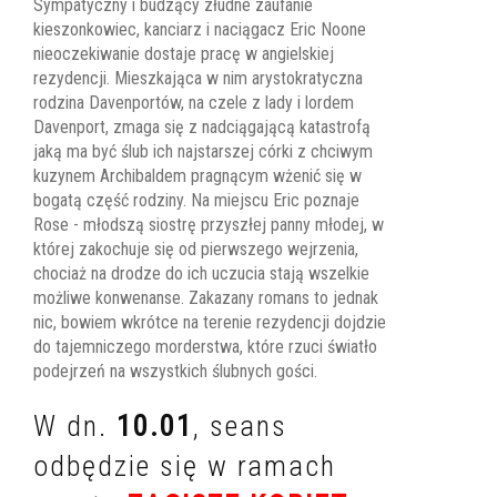
Sympatyczny i budzący złudne zaufanie
kieszonkowiec, kanciarz i naciągacz Eric Noone
nieoczekiwanie dostaje pracę w angielskiej
rezydencji. Mieszkająca w nim arystokratyczna
rodzina Davenportów, na czele z lady i lordem
Davenport, zmaga się z nadciągającą katastrofą
jaką ma być ślub ich najstarszej córki z chciwym
kuzynem Archibaldem pragnącym wżenić się w
bogatą część rodziny. Na miejscu Eric poznaje
Rose - młodszą siostrę przyszłej panny młodej, w
której zakochuje się od pierwszego wejrzenia,
chociaż na drodze do ich uczucia stają wszelkie
możliwe konwenanse. Zakazany romans to jednak
nic, bowiem wkrótce na terenie rezydencji dojdzie
do tajemniczego morderstwa, które rzuci światło
podejrzeń na wszystkich ślubnych gości.
W dn.
10.01
, seans
odbędzie się w ramach