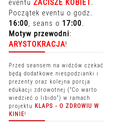
eventu
ZACISZE KOBIET
.
Początek eventu o godz.
16:00
, seans o
17:00
.
Motyw przewodni
:
ARYSTOKRACJA
!
Przed seansem na widzów czekać
będą dodatkowe niespodzianki i
prezenty oraz kolejna porcja
edukacji zdrowotnej ("Co warto
wiedzieć o libido") w ramach
projektu
KLAPS - O ZDROWIU W
KINIE
!