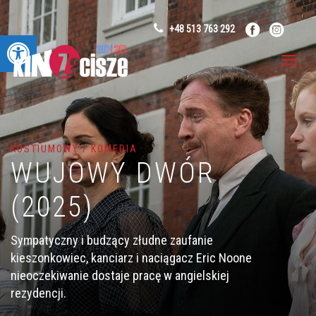
+48 513 763 292
Otwórz pasek narzędzi
KOSTIUMOWY / KOMEDIA
WUJOWY DWÓR
(2025)
Sympatyczny i budzący złudne zaufanie
kieszonkowiec, kanciarz i naciągacz Eric Noone
nieoczekiwanie dostaje pracę w angielskiej
rezydencji.