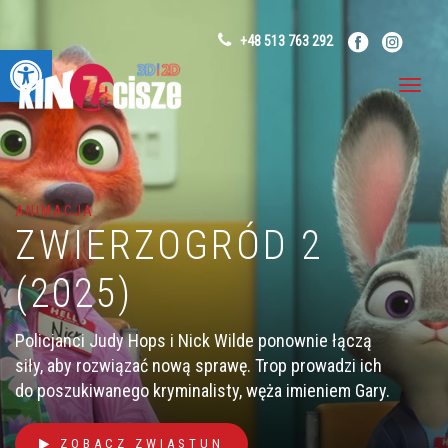
+48 513 763 292
Otwórz pasek narzędzi
ANIMACJA
ZWIERZOGRÓD 2
(2025)
Policjanci Judy Hops i Nick Wilde ponownie łączą
siły, aby rozwiązać nową sprawę. Trop prowadzi ich
do poszukiwanego kryminalisty, węża imieniem Gary.
ZOBACZ ZWIASTUN