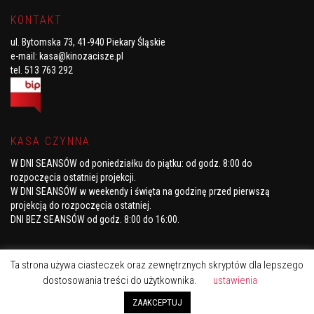
KONTAKT
ul. Bytomska 73, 41-940 Piekary Śląskie
e-mail:
kasa@kinozacisze.pl
tel. 513 763 292
KASA CZYNNA
W DNI SEANSÓW od poniedziałku do piątku
: od godz. 8:00 do
rozpoczęcia ostatniej projekcji.
W DNI SEANSÓW w weekendy i święta
na godzinę przed pierwszą
projekcją do rozpoczęcia ostatniej.
DNI BEZ SEANSÓW
od godz. 8:00 do 16:00.
Ta strona używa ciasteczek oraz zewnętrznych skryptów dla lepszego
dostosowania treści do użytkownika.
ustawienia
ZAAKCEPTUJ
2020 © Kino Zacisze. Wszelkie prawa zastrzeżone.