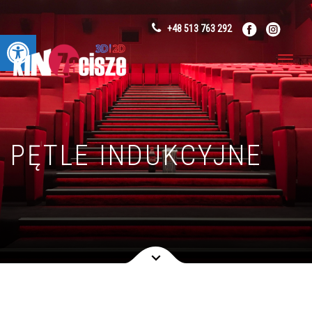
+48 513 763 292
Otwórz pasek narzędzi
PĘTLE INDUKCYJNE